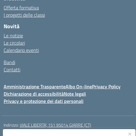
Offerta formativa
I progetti delle classi
Novità
Le notizie
Le circolari
Calendario eventi
Bandi
Contatti
Amministrazione Trasparente
Albo On-line
Privacy Policy
Dichiarazione di accessibilità
Note legali
Privacy e protezione dei dati personali
Indirizzo:
VIALE LIBERTA’, 151 95014 GIARRE (CT)
Centralino:
0955864506
Email:
ctmm151004@istruzione.it