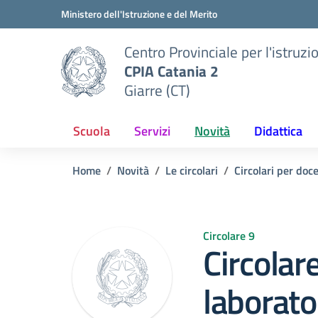
Vai ai contenuti
Vai al menu di navigazione
Vai al footer
Ministero dell'Istruzione e del Merito
Centro Provinciale per l'istruzi
CPIA Catania 2
Giarre (CT)
Scuola
Servizi
Novità
Didattica
Home
Novità
Le circolari
Circolari per doc
Circolare 9
Circolar
laborat