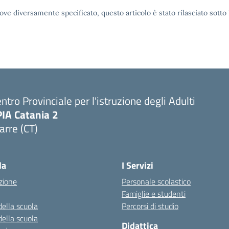
ove diversamente specificato, questo articolo è stato rilasciato sott
ntro Provinciale per l'istruzione degli Adulti
PIA Catania 2
arre (CT)
Visita la pagina iniziale della scuola
la
I Servizi
zione
Personale scolastico
Famiglie e studenti
della scuola
Percorsi di studio
della scuola
Didattica