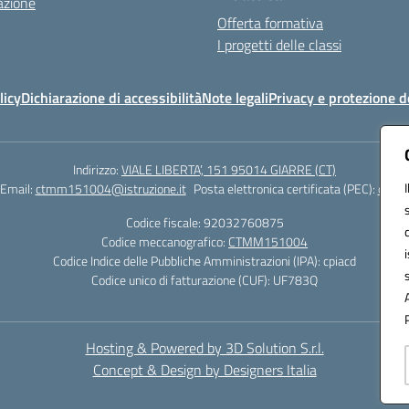
azione
Offerta formativa
I progetti delle classi
licy
Dichiarazione di accessibilità
Note legali
Privacy e protezione d
Indirizzo:
VIALE LIBERTA’, 151 95014 GIARRE (CT)
Email:
ctmm151004@istruzione.it
Posta elettronica certificata (PEC):
ctmm1
Codice fiscale: 92032760875
Codice meccanografico:
CTMM151004
Codice Indice delle Pubbliche Amministrazioni (IPA): cpiacd
Codice unico di fatturazione (CUF): UF783Q
Hosting & Powered by 3D Solution S.r.l.
Concept & Design by Designers Italia