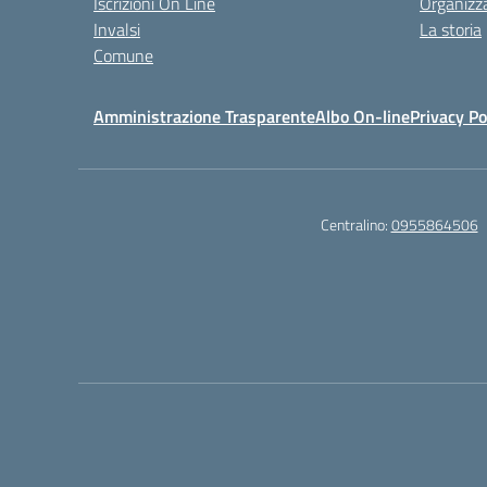
Iscrizioni On Line
Organizz
Invalsi
La storia
Comune
Amministrazione Trasparente
Albo On-line
Privacy Po
Centralino:
0955864506