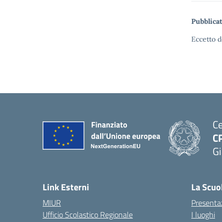
Pubblicat
Eccetto d
Ce
C
Gi
— 
Link Esterni
La Scuo
MIUR
Presenta
Ufficio Scolastico Regionale
I luoghi