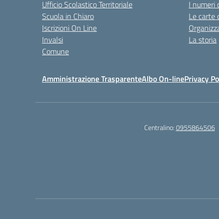
Ufficio Scolastico Territoriale
I numeri 
Scuola in Chiaro
Le carte 
Iscrizioni On Line
Organizz
Invalsi
La storia
Comune
Amministrazione Trasparente
Albo On-line
Privacy Po
Centralino:
0955864506