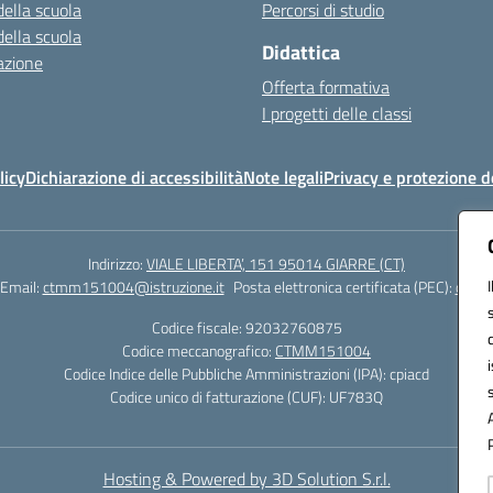
della scuola
Percorsi di studio
della scuola
Didattica
azione
Offerta formativa
I progetti delle classi
licy
Dichiarazione di accessibilità
Note legali
Privacy e protezione d
Indirizzo:
VIALE LIBERTA’, 151 95014 GIARRE (CT)
Email:
ctmm151004@istruzione.it
Posta elettronica certificata (PEC):
ctmm1
Codice fiscale: 92032760875
Codice meccanografico:
CTMM151004
Codice Indice delle Pubbliche Amministrazioni (IPA): cpiacd
Codice unico di fatturazione (CUF): UF783Q
Hosting & Powered by 3D Solution S.r.l.