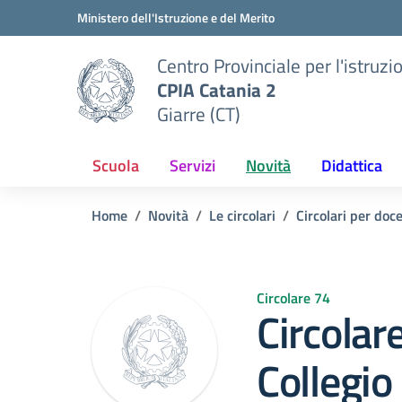
Vai ai contenuti
Vai al menu di navigazione
Vai al footer
Ministero dell'Istruzione e del Merito
Centro Provinciale per l'istruzi
CPIA Catania 2
Giarre (CT)
Scuola
Servizi
Novità
Didattica
Home
Novità
Le circolari
Circolari per doc
Circolare 74
Circolar
Collegio