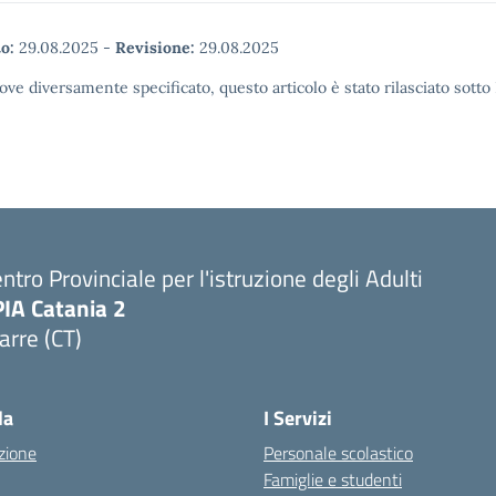
o:
29.08.2025
-
Revisione:
29.08.2025
ove diversamente specificato, questo articolo è stato rilasciato sott
ntro Provinciale per l'istruzione degli Adulti
PIA Catania 2
arre (CT)
Visita la pagina iniziale della scuola
la
I Servizi
zione
Personale scolastico
Famiglie e studenti