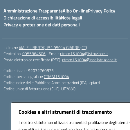
Amministrazione Trasparente
Albo On-line
Privacy Policy
Dichiarazione di accessibilità
Note legali
Privacy e protezione dei dati personali
Indirizzo:
VIALE LIBERTA’, 151 95014 GIARRE (CT)
Centralino:
0955864506
Email:
ctmm151004@istruzione.it
Posta elettronica certificata (PEC):
ctmm151004@pec.istruzione.it
Codice fiscale: 92032760875
Codice meccanografico:
CTMM151004
Codice Indice delle Pubbliche Amministrazioni (IPA): cpiacd
Codice unico di fatturazione (CUF): UF783Q
Hosting & Powered by 3D Solution S.r.l.
Cookies e altri strumenti di tracciamento
Concept & Design by Designers Italia
Il nostro Istituto non utilizza strumenti di profilazione degli utenti 
sono utilizzati esclusivamente cookies tecnici necessari al