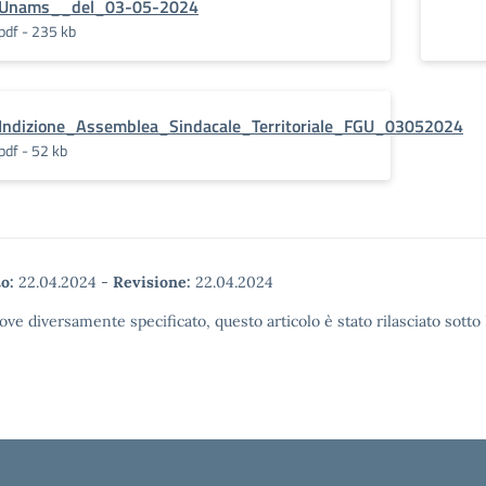
Unams__del_03-05-2024
pdf - 235 kb
Indizione_Assemblea_Sindacale_Territoriale_FGU_03052024
pdf - 52 kb
o:
22.04.2024
-
Revisione:
22.04.2024
ove diversamente specificato, questo articolo è stato rilasciato sott