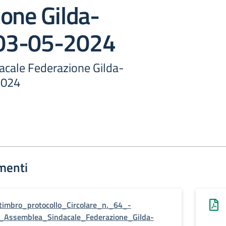
one Gilda-
03-05-2024
cale Federazione Gilda-
2024
menti
timbro_protocollo_Circolare_n._64_-
_Assemblea_Sindacale_Federazione_Gilda-