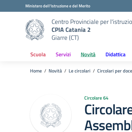
Vai ai contenuti
Vai al menu di navigazione
Vai al footer
Ministero dell'Istruzione e del Merito
Centro Provinciale per l'istruzi
CPIA Catania 2
Giarre (CT)
Scuola
Servizi
Novità
Didattica
Home
Novità
Le circolari
Circolari per doc
Circolare 64
Circolar
Assembl