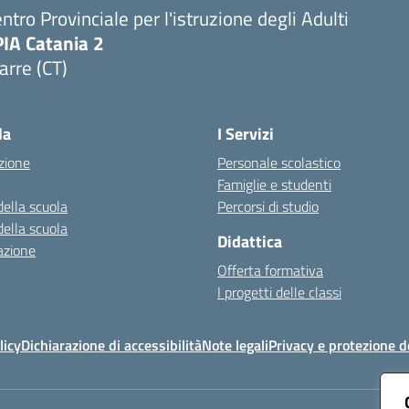
ntro Provinciale per l'istruzione degli Adulti
PIA Catania 2
arre (CT)
Visita la pagina iniziale della scuola
la
I Servizi
zione
Personale scolastico
Famiglie e studenti
della scuola
Percorsi di studio
della scuola
Didattica
azione
Offerta formativa
I progetti delle classi
licy
Dichiarazione di accessibilità
Note legali
Privacy e protezione d