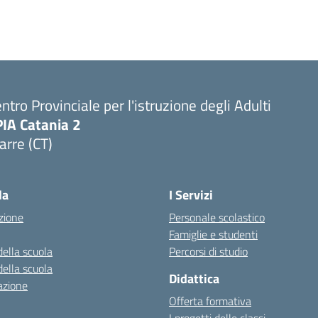
ntro Provinciale per l'istruzione degli Adulti
PIA Catania 2
arre (CT)
Visita la pagina iniziale della scuola
la
I Servizi
zione
Personale scolastico
Famiglie e studenti
della scuola
Percorsi di studio
della scuola
Didattica
azione
Offerta formativa