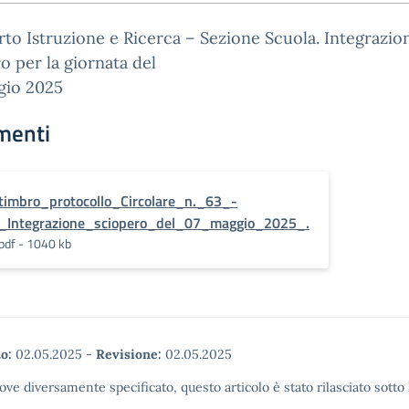
o Istruzione e Ricerca – Sezione Scuola. Integrazio
o per la giornata del
gio 2025
menti
timbro_protocollo_Circolare_n._63_-
_Integrazione_sciopero_del_07_maggio_2025_.
pdf - 1040 kb
o:
02.05.2025
-
Revisione:
02.05.2025
ove diversamente specificato, questo articolo è stato rilasciato sott