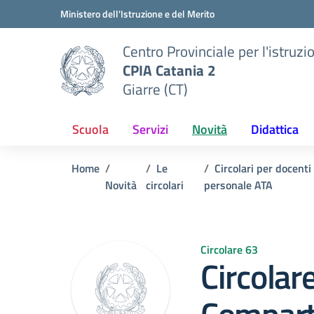
Vai ai contenuti
Vai al menu di navigazione
Vai al footer
Ministero dell'Istruzione e del Merito
Centro Provinciale per l'istruzi
CPIA Catania 2
Giarre (CT)
Scuola
Servizi
Novità
Didattica
Home
Le
Circolari per docenti
Novità
circolari
personale ATA
Circolare 63
Circolar