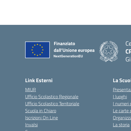
Ce
C
Gi
— 
Link Esterni
La Scuo
MIUR
Presenta
Ufficio Scolastico Regionale
I luoghi
Ufficio Scolastico Territoriale
I numeri 
Scuola in Chiaro
Le carte 
Iscrizioni On Line
Organizz
Invalsi
La storia