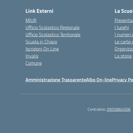
Link Esterni
La Scuo
MIUR
Presenta
Ufficio Scolastico Regionale
I luoghi
Ufficio Scolastico Territoriale
I numeri 
Scuola in Chiaro
Le carte 
Iscrizioni On Line
Organizz
Invalsi
La storia
Comune
Amministrazione Trasparente
Albo On-line
Privacy Po
Centralino:
0955864506