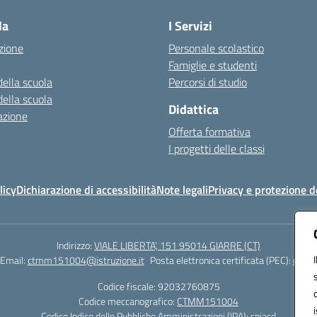
la
I Servizi
zione
Personale scolastico
Famiglie e studenti
della scuola
Percorsi di studio
della scuola
Didattica
azione
Offerta formativa
I progetti delle classi
licy
Dichiarazione di accessibilità
Note legali
Privacy e protezione d
Indirizzo:
VIALE LIBERTA’, 151 95014 GIARRE (CT)
Email:
ctmm151004@istruzione.it
Posta elettronica certificata (PEC):
ctmm1
Codice fiscale: 92032760875
Codice meccanografico:
CTMM151004
Codice Indice delle Pubbliche Amministrazioni (IPA): cpiacd