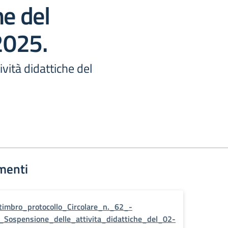
he del
2025.
vità didattiche del
menti
timbro_protocollo_Circolare_n._62_-
_Sospensione_delle_attivita_didattiche_del_02-