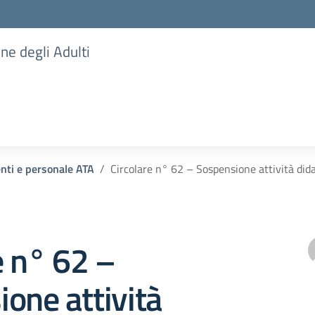
one degli Adulti
enti e personale ATA
Circolare n° 62 – Sospensione attività did
e n° 62 –
one attività