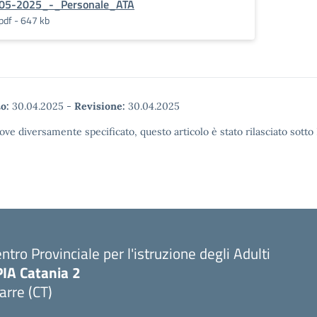
05-2025_-_Personale_ATA
pdf - 647 kb
o:
30.04.2025
-
Revisione:
30.04.2025
ove diversamente specificato, questo articolo è stato rilasciato sott
ntro Provinciale per l'istruzione degli Adulti
PIA Catania 2
arre (CT)
Visita la pagina iniziale della scuola