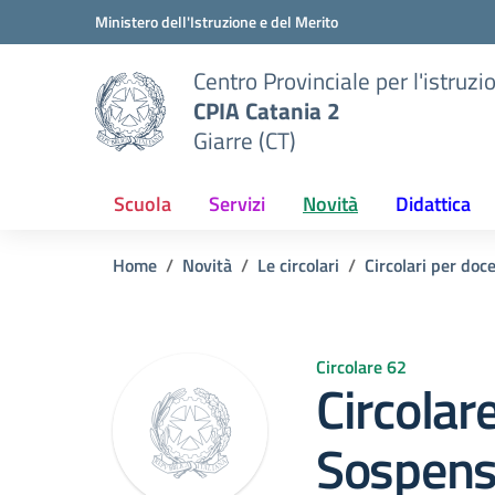
Vai ai contenuti
Vai al menu di navigazione
Vai al footer
Ministero dell'Istruzione e del Merito
Centro Provinciale per l'istruzi
CPIA Catania 2
Giarre (CT)
Scuola
Servizi
Novità
Didattica
Home
Novità
Le circolari
Circolari per doc
Circolare 62
Circolar
Sospensi