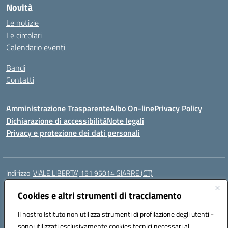
Novità
Le notizie
Le circolari
Calendario eventi
Bandi
Contatti
Amministrazione Trasparente
Albo On-line
Privacy Policy
Dichiarazione di accessibilità
Note legali
Privacy e protezione dei dati personali
Indirizzo:
VIALE LIBERTA’, 151 95014 GIARRE (CT)
Centralino:
0955864506
Email:
ctmm151004@istruzione.it
Posta elettronica certificata (PEC):
Cookies e altri strumenti di tracciamento
ctmm151004@pec.istruzione.it
Codice fiscale: 92032760875
Il nostro Istituto non utilizza strumenti di profilazione degli utenti -
Codice meccanografico:
CTMM151004
sono utilizzati esclusivamente cookies tecnici necessari al