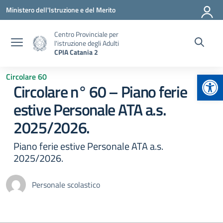
Vai ai contenuti
Vai al menu di navigazione
Vai al footer
Ministero dell'Istruzione e del Merito
Centro Provinciale per
l'istruzione degli Adulti
CPIA Catania 2
Apr
Circolare 60
Circolare n° 60 – Piano ferie
estive Personale ATA a.s.
2025/2026.
Piano ferie estive Personale ATA a.s.
2025/2026.
Personale scolastico