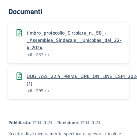
Documenti
timbro_protocollo_Circolare_n._58_-
_Assemblea_Sindacale__Unicobas_del_22-
4-2024
pdf - 237 kb
ODG_ASS_22.4_PRIME_ORE_ON_LINE_CSPI_202
(1)
pdf - 299 kb
Pubblicato:
17.04.2024
-
Revisione:
17.04.2024
Eccetto dove diversamente specificato, questo articolo è