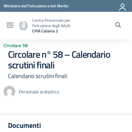
Vai ai contenuti
Vai al menu di navigazione
Vai al footer
Ministero dell'Istruzione e del Merito
Centro Provinciale per
l'istruzione degli Adulti
CPIA Catania 2
Circolare 58
Circolare n° 58 – Calendario
scrutini finali
Calendario scrutini finali
Personale scolastico
Documenti