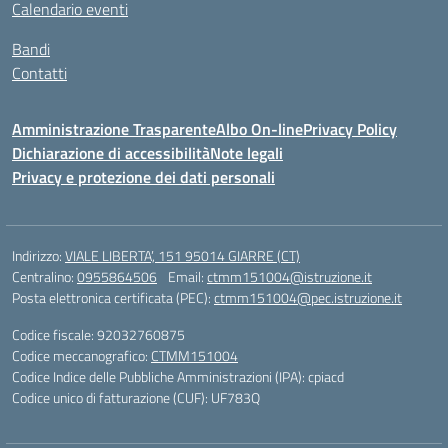
Calendario eventi
Bandi
Contatti
Amministrazione Trasparente
Albo On-line
Privacy Policy
Dichiarazione di accessibilità
Note legali
Privacy e protezione dei dati personali
Indirizzo:
VIALE LIBERTA’, 151 95014 GIARRE (CT)
Centralino:
0955864506
Email:
ctmm151004@istruzione.it
Posta elettronica certificata (PEC):
ctmm151004@pec.istruzione.it
Codice fiscale: 92032760875
Codice meccanografico:
CTMM151004
Codice Indice delle Pubbliche Amministrazioni (IPA): cpiacd
Codice unico di fatturazione (CUF): UF783Q