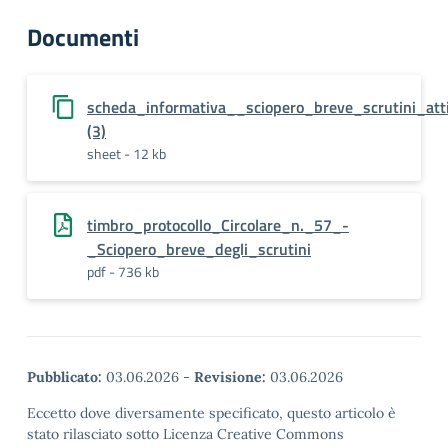
Documenti
scheda_informativa__sciopero_breve_scrutini_at
(3)
sheet - 12 kb
timbro_protocollo_Circolare_n._57_-
_Sciopero_breve_degli_scrutini
pdf - 736 kb
Pubblicato:
03.06.2026
-
Revisione:
03.06.2026
Eccetto dove diversamente specificato, questo articolo è
stato rilasciato sotto Licenza Creative Commons