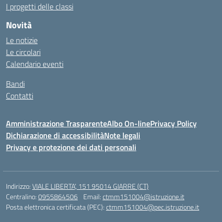
I progetti delle classi
Novità
Le notizie
Le circolari
Calendario eventi
Bandi
Contatti
Amministrazione Trasparente
Albo On-line
Privacy Policy
Dichiarazione di accessibilità
Note legali
Privacy e protezione dei dati personali
Indirizzo:
VIALE LIBERTA’, 151 95014 GIARRE (CT)
Centralino:
0955864506
Email:
ctmm151004@istruzione.it
Posta elettronica certificata (PEC):
ctmm151004@pec.istruzione.it