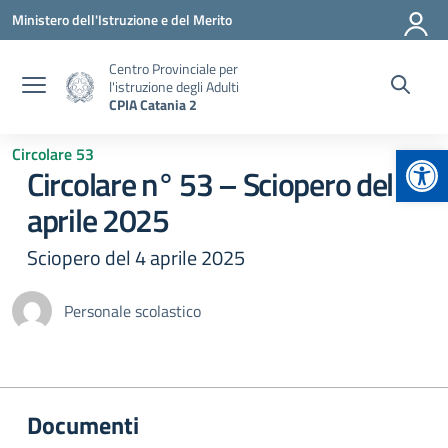
Vai ai contenuti
Vai al menu di navigazione
Vai al footer
Ministero dell'Istruzione e del Merito
Centro Provinciale per
l'istruzione degli Adulti
CPIA Catania 2
Apr
Circolare 53
Circolare n° 53 – Sciopero del 4
aprile 2025
Sciopero del 4 aprile 2025
Personale scolastico
Documenti