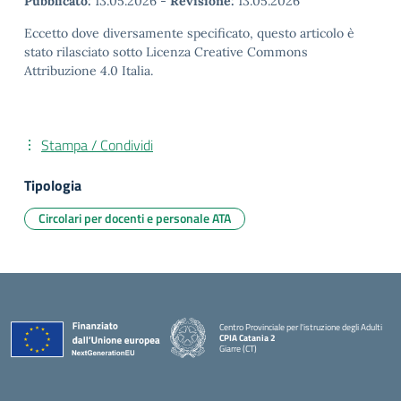
Pubblicato:
13.05.2026
-
Revisione:
13.05.2026
Eccetto dove diversamente specificato, questo articolo è
stato rilasciato sotto Licenza Creative Commons
Attribuzione 4.0 Italia.
Stampa / Condividi
Tipologia
Circolari per docenti e personale ATA
Centro Provinciale per l'istruzione degli Adulti
CPIA Catania 2
Giarre (CT)
— Visita la pagina iniziale della scuola