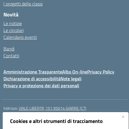
I progetti delle classi
Novità
Le notizie
Le circolari
Calendario eventi
Bandi
Contatti
Amministrazione Trasparente
Albo On-line
Privacy Policy
Dichiarazione di accessibilità
Note legali
Privacy e protezione dei dati personali
Indirizzo:
VIALE LIBERTA’, 151 95014 GIARRE (CT)
Centralino:
0955864506
Email:
ctmm151004@istruzione.it
Posta elettronica certificata (PEC):
Cookies e altri strumenti di tracciamento
ctmm151004@pec.istruzione.it