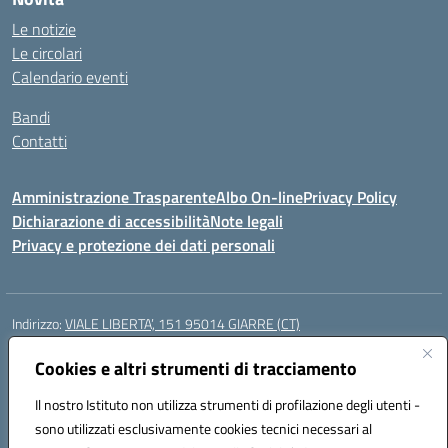
Le notizie
Le circolari
Calendario eventi
Bandi
Contatti
Amministrazione Trasparente
Albo On-line
Privacy Policy
Dichiarazione di accessibilità
Note legali
Privacy e protezione dei dati personali
Indirizzo:
VIALE LIBERTA’, 151 95014 GIARRE (CT)
Centralino:
0955864506
Email:
ctmm151004@istruzione.it
Posta elettronica certificata (PEC):
Cookies e altri strumenti di tracciamento
ctmm151004@pec.istruzione.it
Codice fiscale: 92032760875
Il nostro Istituto non utilizza strumenti di profilazione degli utenti -
Codice meccanografico:
CTMM151004
sono utilizzati esclusivamente cookies tecnici necessari al
Codice Indice delle Pubbliche Amministrazioni (IPA): cpiacd