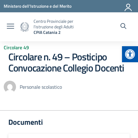
Vai ai contenuti
Vai al menu di navigazione
Vai al footer
Ministero dell'Istruzione e del Merito
Centro Provinciale per
l'istruzione degli Adulti
CPIA Catania 2
Apr
Circolare 49
Circolare n. 49 – Posticipo
Convocazione Collegio Docenti
Personale scolastico
Documenti