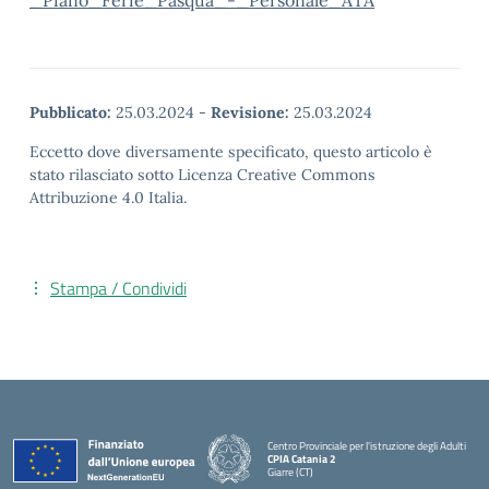
_Piano_Ferie_Pasqua_-_Personale_ATA
Pubblicato:
25.03.2024
-
Revisione:
25.03.2024
Eccetto dove diversamente specificato, questo articolo è
stato rilasciato sotto Licenza Creative Commons
Attribuzione 4.0 Italia.
Stampa / Condividi
Centro Provinciale per l'istruzione degli Adulti
CPIA Catania 2
Giarre (CT)
— Visita la pagina iniziale della scuola