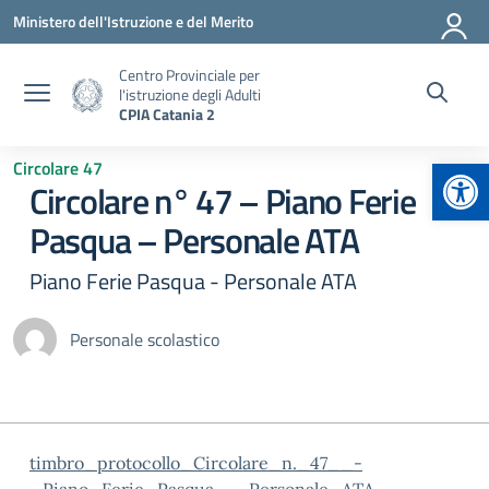
Vai ai contenuti
Vai al menu di navigazione
Vai al footer
Ministero dell'Istruzione e del Merito
Centro Provinciale per
l'istruzione degli Adulti
CPIA Catania 2
Apr
Circolare 47
Circolare n° 47 – Piano Ferie
Pasqua – Personale ATA
Piano Ferie Pasqua - Personale ATA
Personale scolastico
timbro_protocollo_Circolare_n._47__-