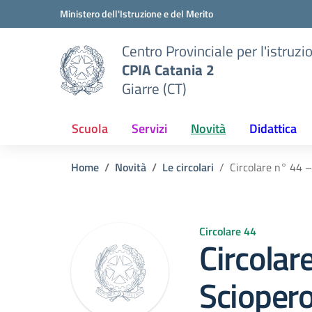
Vai ai contenuti
Vai al menu di navigazione
Vai al footer
Ministero dell'Istruzione e del Merito
Centro Provinciale per l'istruzi
CPIA Catania 2
Giarre (CT)
Scuola
Servizi
Novità
Didattica
Home
Novità
Le circolari
Circolare n° 44 
Circolare 44
Circolar
Scioper