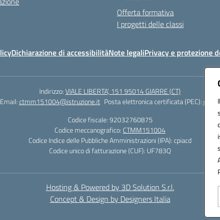
azione
Offerta formativa
I progetti delle classi
licy
Dichiarazione di accessibilità
Note legali
Privacy e protezione d
Indirizzo:
VIALE LIBERTA’, 151 95014 GIARRE (CT)
Email:
ctmm151004@istruzione.it
Posta elettronica certificata (PEC):
ctmm1
Codice fiscale: 92032760875
Codice meccanografico:
CTMM151004
Codice Indice delle Pubbliche Amministrazioni (IPA): cpiacd
Codice unico di fatturazione (CUF): UF783Q
Hosting & Powered by 3D Solution S.r.l.
Concept & Design by Designers Italia