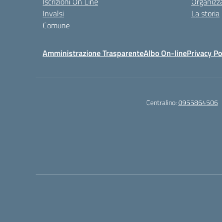
Iscrizioni On Line
Organizz
Invalsi
La storia
Comune
Amministrazione Trasparente
Albo On-line
Privacy Po
Centralino:
0955864506