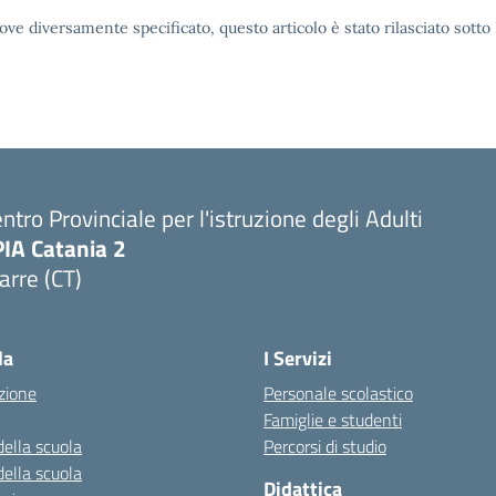
ove diversamente specificato, questo articolo è stato rilasciato sott
ntro Provinciale per l'istruzione degli Adulti
PIA Catania 2
arre (CT)
Visita la pagina iniziale della scuola
la
I Servizi
zione
Personale scolastico
Famiglie e studenti
della scuola
Percorsi di studio
della scuola
Didattica