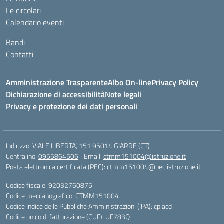
Le circolari
Calendario eventi
Bandi
Contatti
Amministrazione Trasparente
Albo On-line
Privacy Policy
Dichiarazione di accessibilità
Note legali
Privacy e protezione dei dati personali
Indirizzo:
VIALE LIBERTA’, 151 95014 GIARRE (CT)
Centralino:
0955864506
Email:
ctmm151004@istruzione.it
Posta elettronica certificata (PEC):
ctmm151004@pec.istruzione.it
Codice fiscale: 92032760875
Codice meccanografico:
CTMM151004
Codice Indice delle Pubbliche Amministrazioni (IPA): cpiacd
Codice unico di fatturazione (CUF): UF783Q