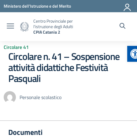
Vai ai contenuti
Vai al menu di navigazione
Vai al footer
Ministero dell'Istruzione e del Merito
Centro Provinciale per
l'istruzione degli Adulti
CPIA Catania 2
A
Circolare 41
Circolare n. 41 – Sospensione
attività didattiche Festività
Pasquali
Personale scolastico
Documenti