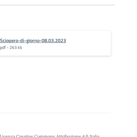
Sciopero-di-giorno-08.03.2023
pdf - 263 kb
o Licenza Creative Commons Attribuzione 4.0 Italia.