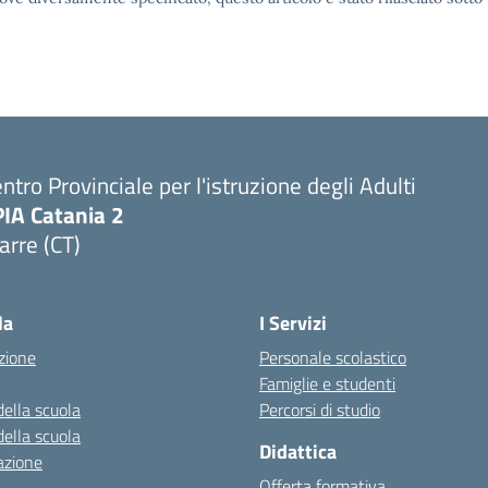
ntro Provinciale per l'istruzione degli Adulti
PIA Catania 2
arre (CT)
Visita la pagina iniziale della scuola
la
I Servizi
zione
Personale scolastico
Famiglie e studenti
della scuola
Percorsi di studio
della scuola
Didattica
azione
Offerta formativa