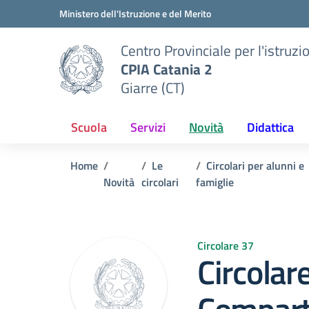
Vai ai contenuti
Vai al menu di navigazione
Vai al footer
Ministero dell'Istruzione e del Merito
Centro Provinciale per l'istruzi
CPIA Catania 2
Giarre (CT)
Scuola
Servizi
Novità
Didattica
Home
Le
Circolari per alunni e
Novità
circolari
famiglie
Circolare 37
Circolar