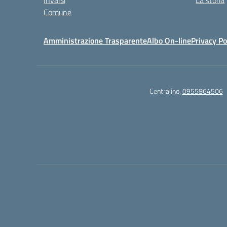
Invalsi
La storia
Comune
Amministrazione Trasparente
Albo On-line
Privacy Po
Centralino:
0955864506