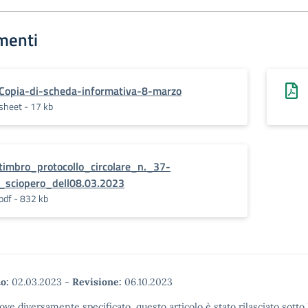
menti
Copia-di-scheda-informativa-8-marzo
sheet - 17 kb
timbro_protocollo_circolare_n._37-
_sciopero_dell08.03.2023
pdf - 832 kb
o:
02.03.2023
-
Revisione:
06.10.2023
ove diversamente specificato, questo articolo è stato rilasciato sott