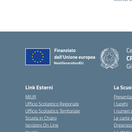
Ce
C
Gi
— 
Link Esterni
La Scuo
MIUR
Presenta
Ufficio Scolastico Regionale
I luoghi
Ufficio Scolastico Territoriale
I numeri 
Scuola in Chiaro
Le carte 
Iscrizioni On Line
Organizz