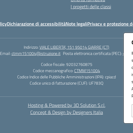
I progetti delle classi
licy
Dichiarazione di accessibilità
Note legali
Privacy e protezione d
Indirizzo:
VIALE LIBERTA’, 151 95014 GIARRE (CT)
Email:
ctmm151004@istruzione.it
Posta elettronica certificata (PEC):
ctmm1
Codice fiscale: 92032760875
Codice meccanografico:
CTMM151004
Codice Indice delle Pubbliche Amministrazioni (IPA): cpiacd
Codice unico di fatturazione (CUF): UF783Q
Hosting & Powered by 3D Solution S.r.l.
Concept & Design by Designers Italia