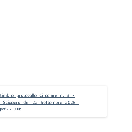
timbro_protocollo_Circolare_n._3_-
_Sciopero_del_22_Settembre_2025_
pdf - 713 kb