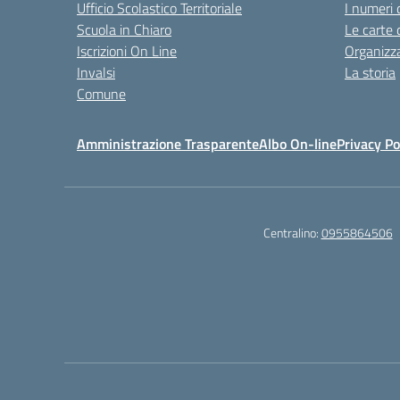
Ufficio Scolastico Territoriale
I numeri 
Scuola in Chiaro
Le carte 
Iscrizioni On Line
Organizz
Invalsi
La storia
Comune
Amministrazione Trasparente
Albo On-line
Privacy Po
Centralino:
0955864506