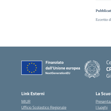
Pubblicat
Eccetto d
Ce
C
Gi
— 
Link Esterni
La Scuo
MIUR
Presenta
Ufficio Scolastico Regionale
I luoghi