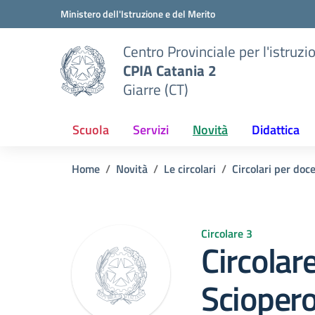
Vai ai contenuti
Vai al menu di navigazione
Vai al footer
Ministero dell'Istruzione e del Merito
Centro Provinciale per l'istruzi
CPIA Catania 2
Giarre (CT)
Scuola
Servizi
Novità
Didattica
Home
Novità
Le circolari
Circolari per doc
Circolare 3
Circolar
Sciopero