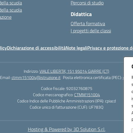
della scuola
Percorsi di studio
della scuola
Didattica
azione
Offerta formativa
I progetti delle classi
licy
Dichiarazione di accessibilità
Note legali
Privacy e protezione d
Indirizzo:
VIALE LIBERTA’, 151 95014 GIARRE (CT)
Email:
ctmm151004@istruzione.it
Posta elettronica certificata (PEC):
ctmm1
Codice fiscale: 92032760875
Codice meccanografico:
CTMM151004
Codice Indice delle Pubbliche Amministrazioni (IPA): cpiacd
Codice unico di fatturazione (CUF): UF783Q
Hosting & Powered by 3D Solution S.r.l.