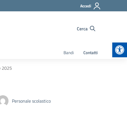
Accedi
Cerca
Apr
Bandi
Contatti
e 2025
Personale scolastico