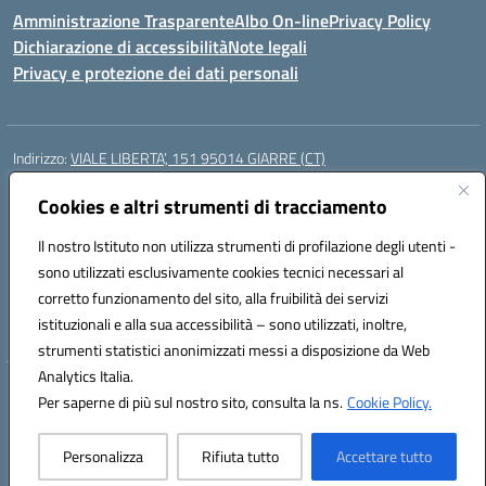
Amministrazione Trasparente
Albo On-line
Privacy Policy
Dichiarazione di accessibilità
Note legali
Privacy e protezione dei dati personali
Indirizzo:
VIALE LIBERTA’, 151 95014 GIARRE (CT)
Centralino:
0955864506
Email:
ctmm151004@istruzione.it
Posta elettronica certificata (PEC):
Cookies e altri strumenti di tracciamento
ctmm151004@pec.istruzione.it
Codice fiscale: 92032760875
Il nostro Istituto non utilizza strumenti di profilazione degli utenti -
Codice meccanografico:
CTMM151004
sono utilizzati esclusivamente cookies tecnici necessari al
Codice Indice delle Pubbliche Amministrazioni (IPA): cpiacd
corretto funzionamento del sito, alla fruibilità dei servizi
Codice unico di fatturazione (CUF): UF783Q
istituzionali e alla sua accessibilità – sono utilizzati, inoltre,
strumenti statistici anonimizzati messi a disposizione da Web
Analytics Italia.
Hosting & Powered by 3D Solution S.r.l.
Per saperne di più sul nostro sito, consulta la ns.
Cookie Policy.
Concept & Design by Designers Italia
Personalizza
Rifiuta tutto
Accettare tutto