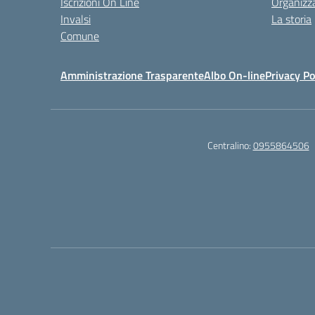
Iscrizioni On Line
Organizz
Invalsi
La storia
Comune
Amministrazione Trasparente
Albo On-line
Privacy Po
Centralino:
0955864506