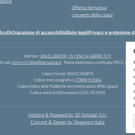
azione
Offerta formativa
I progetti delle classi
licy
Dichiarazione di accessibilità
Note legali
Privacy e protezione d
Indirizzo:
VIALE LIBERTA’, 151 95014 GIARRE (CT)
Email:
ctmm151004@istruzione.it
Posta elettronica certificata (PEC):
ctmm1
Codice fiscale: 92032760875
Codice meccanografico:
CTMM151004
Codice Indice delle Pubbliche Amministrazioni (IPA): cpiacd
Codice unico di fatturazione (CUF): UF783Q
Hosting & Powered by 3D Solution S.r.l.
Concept & Design by Designers Italia