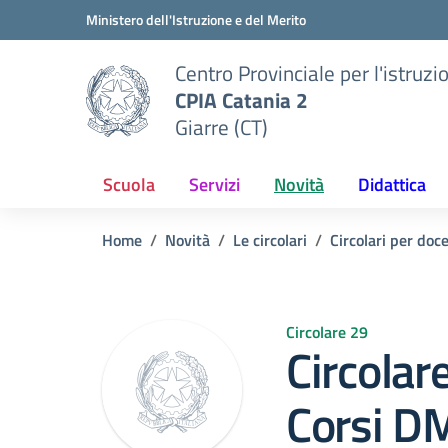
Vai ai contenuti
Vai al menu di navigazione
Vai al footer
Ministero dell'Istruzione e del Merito
Centro Provinciale per l'istruzi
CPIA Catania 2
Giarre (CT)
Scuola
Servizi
Novità
Didattica
Home
Novità
Le circolari
Circolari per doc
Circolare 29
Circolar
Corsi D