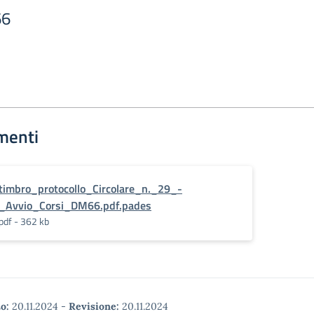
66
menti
timbro_protocollo_Circolare_n._29_-
_Avvio_Corsi_DM66.pdf.pades
pdf - 362 kb
o:
20.11.2024
-
Revisione:
20.11.2024