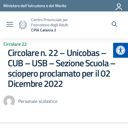
Vai ai contenuti
Vai al menu di navigazione
Vai al footer
Ministero dell'Istruzione e del Merito
Centro Provinciale per
l'istruzione degli Adulti
CPIA Catania 2
Apr
Circolare 22
Circolare n. 22 – Unicobas –
CUB – USB – Sezione Scuola –
sciopero proclamato per il 02
Dicembre 2022
Personale scolastico