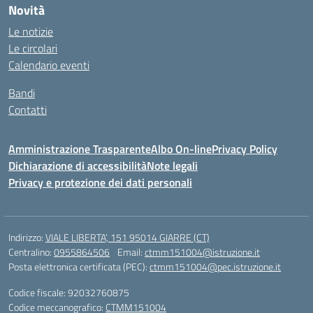
Novità
Le notizie
Le circolari
Calendario eventi
Bandi
Contatti
Amministrazione Trasparente
Albo On-line
Privacy Policy
Dichiarazione di accessibilità
Note legali
Privacy e protezione dei dati personali
Indirizzo:
VIALE LIBERTA’, 151 95014 GIARRE (CT)
Centralino:
0955864506
Email:
ctmm151004@istruzione.it
Posta elettronica certificata (PEC):
ctmm151004@pec.istruzione.it
Codice fiscale: 92032760875
Codice meccanografico:
CTMM151004