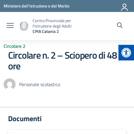
Vai ai contenuti
Vai al menu di navigazione
Vai al footer
Ministero dell'Istruzione e del Merito
Centro Provinciale per
l'istruzione degli Adulti
CPIA Catania 2
Apr
Circolare 2
Circolare n. 2 – Sciopero di 48
ore
Personale scolastico
Documenti