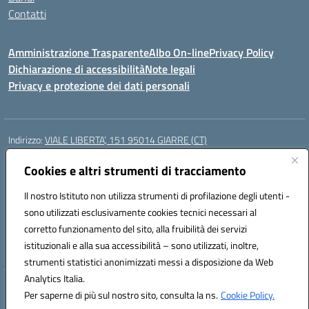
Contatti
Amministrazione Trasparente
Albo On-line
Privacy Policy
Dichiarazione di accessibilità
Note legali
Privacy e protezione dei dati personali
Indirizzo:
VIALE LIBERTA’, 151 95014 GIARRE (CT)
Centralino:
0955864506
Email:
ctmm151004@istruzione.it
Posta elettronica certificata (PEC):
Cookies e altri strumenti di tracciamento
ctmm151004@pec.istruzione.it
Codice fiscale: 92032760875
Il nostro Istituto non utilizza strumenti di profilazione degli utenti -
Codice meccanografico:
CTMM151004
sono utilizzati esclusivamente cookies tecnici necessari al
Codice Indice delle Pubbliche Amministrazioni (IPA): cpiacd
corretto funzionamento del sito, alla fruibilità dei servizi
Codice unico di fatturazione (CUF): UF783Q
istituzionali e alla sua accessibilità – sono utilizzati, inoltre,
strumenti statistici anonimizzati messi a disposizione da Web
Analytics Italia.
Hosting & Powered by 3D Solution S.r.l.
Per saperne di più sul nostro sito, consulta la ns.
Cookie Policy.
Concept & Design by Designers Italia