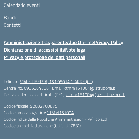
Calendario eventi
Bandi
Contatti
Amministrazione Trasparente
Albo On-line
Privacy Policy
Dichiarazione di accessibilità
Note legali
Privacy e protezione dei dati personali
Indirizzo:
VIALE LIBERTA’, 151 95014 GIARRE (CT)
Centralino:
0955864506
Email:
ctmm151004@istruzione.it
Posta elettronica certificata (PEC):
ctmm151004@pec.istruzione.it
Codice fiscale: 92032760875
Codice meccanografico:
CTMM151004
Codice Indice delle Pubbliche Amministrazioni (IPA): cpiacd
Codice unico di fatturazione (CUF): UF783Q