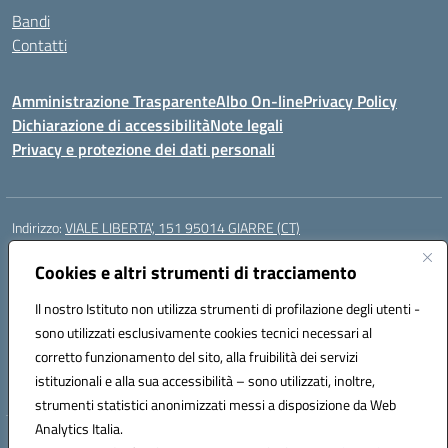
Bandi
Contatti
Amministrazione Trasparente
Albo On-line
Privacy Policy
Dichiarazione di accessibilità
Note legali
Privacy e protezione dei dati personali
Indirizzo:
VIALE LIBERTA’, 151 95014 GIARRE (CT)
Centralino:
0955864506
Email:
ctmm151004@istruzione.it
Posta elettronica certificata (PEC):
Cookies e altri strumenti di tracciamento
ctmm151004@pec.istruzione.it
Codice fiscale: 92032760875
Il nostro Istituto non utilizza strumenti di profilazione degli utenti -
Codice meccanografico:
CTMM151004
sono utilizzati esclusivamente cookies tecnici necessari al
Codice Indice delle Pubbliche Amministrazioni (IPA): cpiacd
corretto funzionamento del sito, alla fruibilità dei servizi
Codice unico di fatturazione (CUF): UF783Q
istituzionali e alla sua accessibilità – sono utilizzati, inoltre,
strumenti statistici anonimizzati messi a disposizione da Web
Analytics Italia.
Hosting & Powered by 3D Solution S.r.l.