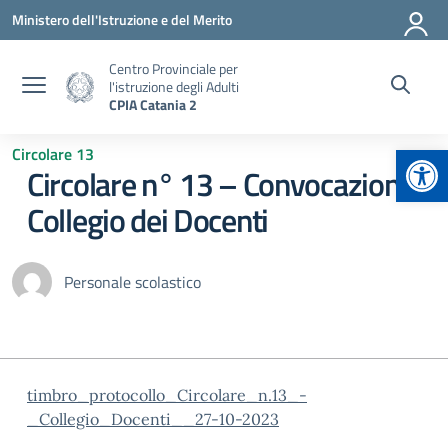
Vai ai contenuti
Vai al menu di navigazione
Vai al footer
Ministero dell'Istruzione e del Merito
Centro Provinciale per
l'istruzione degli Adulti
CPIA Catania 2
Apr
Circolare 13
Circolare n° 13 – Convocazione
Collegio dei Docenti
Personale scolastico
timbro_protocollo_Circolare_n.13_-
_Collegio_Docenti__27-10-2023