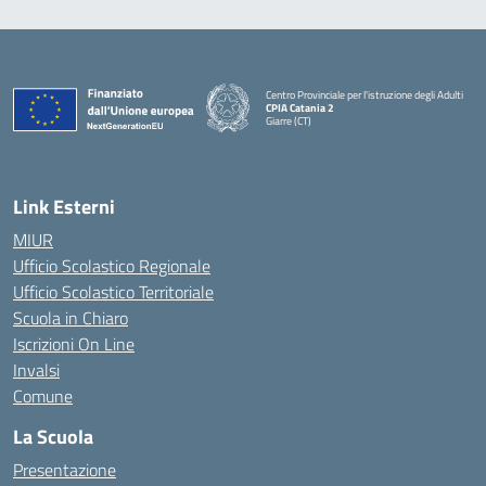
Centro Provinciale per l'istruzione degli Adulti
CPIA Catania 2
Giarre (CT)
— Visita la pagina iniziale della scuola
Link Esterni
MIUR
Ufficio Scolastico Regionale
Ufficio Scolastico Territoriale
Scuola in Chiaro
Iscrizioni On Line
Invalsi
Comune
La Scuola
Presentazione