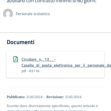
ausiliario con contratto minimo di 60 giorni.
Personale scolastico
Documenti
Circolare_n._13__-
Casella_di_posta_elettronica_per_il_personale_do
pdf - 837 kb
Pubblicato:
21.10.2024
-
Revisione:
21.10.2024
Eccetto dove diversamente specificato, questo articolo è