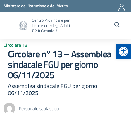
Vai ai contenuti
Vai al menu di navigazione
Vai al footer
Ministero dell'Istruzione e del Merito
Centro Provinciale per
l'istruzione degli Adulti
CPIA Catania 2
Apr
Circolare 13
Circolare n° 13 – Assemblea
sindacale FGU per giorno
06/11/2025
Assemblea sindacale FGU per giorno
06/11/2025
Personale scolastico