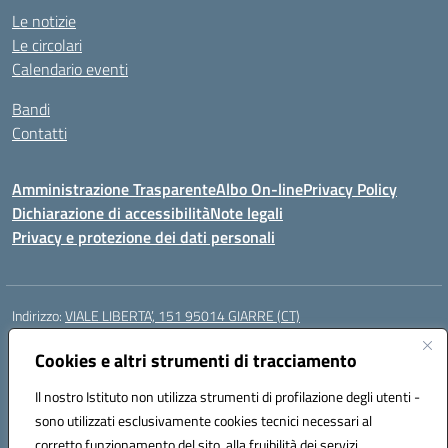
Le notizie
Le circolari
Calendario eventi
Bandi
Contatti
Amministrazione Trasparente
Albo On-line
Privacy Policy
Dichiarazione di accessibilità
Note legali
Privacy e protezione dei dati personali
Indirizzo:
VIALE LIBERTA’, 151 95014 GIARRE (CT)
Centralino:
0955864506
Email:
ctmm151004@istruzione.it
Posta elettronica certificata (PEC):
Cookies e altri strumenti di tracciamento
ctmm151004@pec.istruzione.it
Codice fiscale: 92032760875
Il nostro Istituto non utilizza strumenti di profilazione degli utenti -
Codice meccanografico:
CTMM151004
sono utilizzati esclusivamente cookies tecnici necessari al
Codice Indice delle Pubbliche Amministrazioni (IPA): cpiacd
corretto funzionamento del sito, alla fruibilità dei servizi