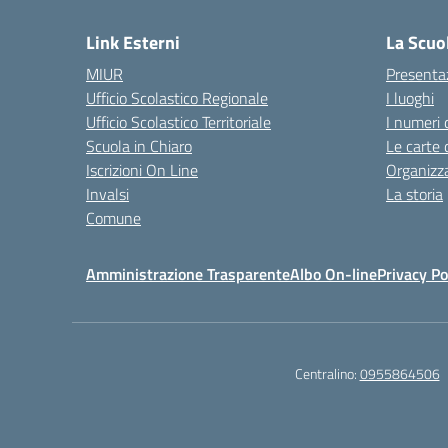
Link Esterni
La Scuo
MIUR
Presenta
Ufficio Scolastico Regionale
I luoghi
Ufficio Scolastico Territoriale
I numeri 
Scuola in Chiaro
Le carte 
Iscrizioni On Line
Organizz
Invalsi
La storia
Comune
Amministrazione Trasparente
Albo On-line
Privacy Po
Centralino:
0955864506