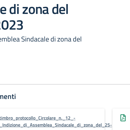
e di zona del
2023
emblea Sindacale di zona del
menti
timbro_protocollo_Circolare_n._12_-
_Indizione_di_Assemblea_Sindacale_di_zona_del_25-