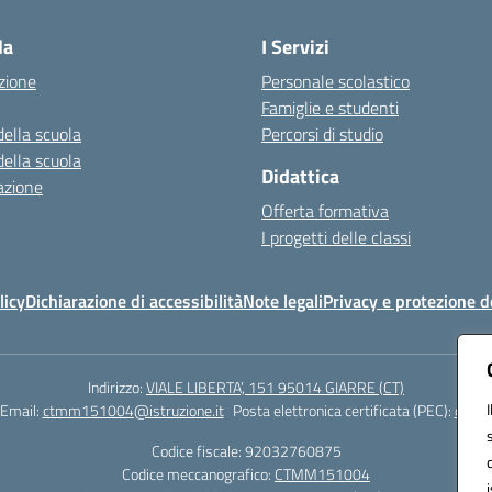
la
I Servizi
zione
Personale scolastico
Famiglie e studenti
della scuola
Percorsi di studio
della scuola
Didattica
azione
Offerta formativa
I progetti delle classi
licy
Dichiarazione di accessibilità
Note legali
Privacy e protezione d
Indirizzo:
VIALE LIBERTA’, 151 95014 GIARRE (CT)
Email:
ctmm151004@istruzione.it
Posta elettronica certificata (PEC):
ctmm1
Codice fiscale: 92032760875
Codice meccanografico:
CTMM151004