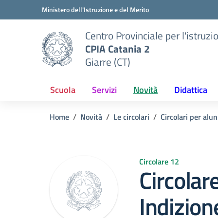
Vai ai contenuti
Vai al menu di navigazione
Vai al footer
Ministero dell'Istruzione e del Merito
Centro Provinciale per l'istruzi
CPIA Catania 2
Giarre (CT)
Scuola
Servizi
Novità
Didattica
Home
Novità
Le circolari
Circolari per alun
Circolare 12
Circolar
Indizion