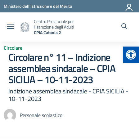
Vai ai contenuti
Vai al menu di navigazione
Vai al footer
Ministero dell'Istruzione e del Merito
Centro Provinciale per
l'istruzione degli Adulti
CPIA Catania 2
Apr
Circolare
Circolare n° 11 – Indizione
assemblea sindacale – CPIA
SICILIA – 10-11-2023
Indizione assemblea sindacale - CPIA SICILIA -
10-11-2023
Personale scolastico