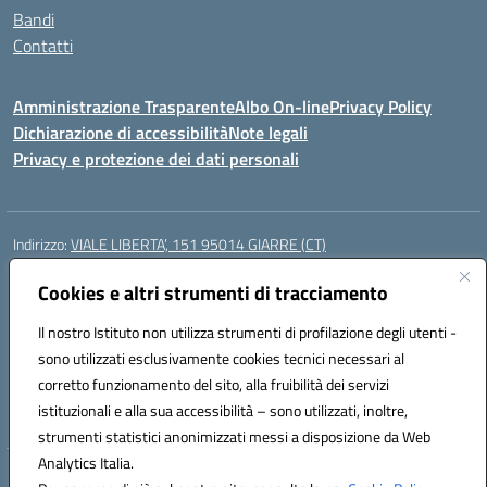
Bandi
Contatti
Amministrazione Trasparente
Albo On-line
Privacy Policy
Dichiarazione di accessibilità
Note legali
Privacy e protezione dei dati personali
Indirizzo:
VIALE LIBERTA’, 151 95014 GIARRE (CT)
Centralino:
0955864506
Email:
ctmm151004@istruzione.it
Posta elettronica certificata (PEC):
Cookies e altri strumenti di tracciamento
ctmm151004@pec.istruzione.it
Codice fiscale: 92032760875
Il nostro Istituto non utilizza strumenti di profilazione degli utenti -
Codice meccanografico:
CTMM151004
sono utilizzati esclusivamente cookies tecnici necessari al
Codice Indice delle Pubbliche Amministrazioni (IPA): cpiacd
corretto funzionamento del sito, alla fruibilità dei servizi
Codice unico di fatturazione (CUF): UF783Q
istituzionali e alla sua accessibilità – sono utilizzati, inoltre,
strumenti statistici anonimizzati messi a disposizione da Web
Analytics Italia.
Hosting & Powered by 3D Solution S.r.l.