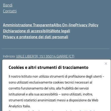
Bandi
Contatti
Amministrazione Trasparente
Albo On-line
Privacy Policy
Dichiarazione di accessibilità
Note legali
Privacy e protezione dei dati personali
Indirizzo:
VIALE LIBERTA’, 151 95014 GIARRE (CT)
Centralino:
0955864506
Email:
ctmm151004@istruzione.it
Posta elettronica certificata (PEC):
Cookies e altri strumenti di tracciamento
ctmm151004@pec.istruzione.it
Codice fiscale: 92032760875
Il nostro Istituto non utilizza strumenti di profilazione degli utenti -
Codice meccanografico:
CTMM151004
sono utilizzati esclusivamente cookies tecnici necessari al
Codice Indice delle Pubbliche Amministrazioni (IPA): cpiacd
corretto funzionamento del sito, alla fruibilità dei servizi
Codice unico di fatturazione (CUF): UF783Q
istituzionali e alla sua accessibilità – sono utilizzati, inoltre,
strumenti statistici anonimizzati messi a disposizione da Web
Analytics Italia.
Hosting & Powered by 3D Solution S.r.l.