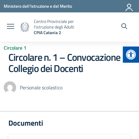
Vai ai contenuti
Vai al menu di navigazione
Vai al footer
Ministero dell'Istruzione e del Merito
Centro Provinciale per
l'istruzione degli Adulti
CPIA Catania 2
Apr
Circolare 1
Circolare n. 1 – Convocazione
Collegio dei Docenti
Personale scolastico
Documenti