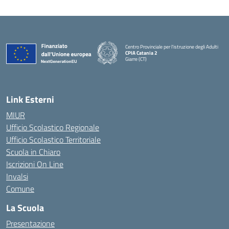
Centro Provinciale per l'istruzione degli Adulti
CPIA Catania 2
Giarre (CT)
— Visita la pagina iniziale della scuola
Link Esterni
MIUR
Ufficio Scolastico Regionale
Ufficio Scolastico Territoriale
Scuola in Chiaro
Iscrizioni On Line
Invalsi
Comune
La Scuola
Presentazione