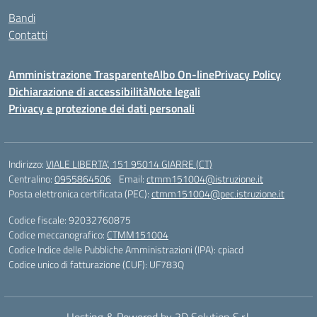
Bandi
Contatti
Amministrazione Trasparente
Albo On-line
Privacy Policy
Dichiarazione di accessibilità
Note legali
Privacy e protezione dei dati personali
Indirizzo:
VIALE LIBERTA’, 151 95014 GIARRE (CT)
Centralino:
0955864506
Email:
ctmm151004@istruzione.it
Posta elettronica certificata (PEC):
ctmm151004@pec.istruzione.it
Codice fiscale: 92032760875
Codice meccanografico:
CTMM151004
Codice Indice delle Pubbliche Amministrazioni (IPA): cpiacd
Codice unico di fatturazione (CUF): UF783Q