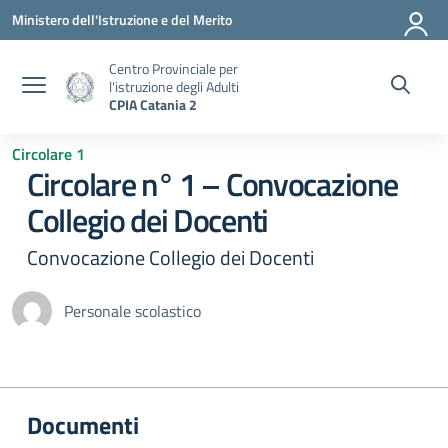
Vai ai contenuti
Vai al menu di navigazione
Vai al footer
Ministero dell'Istruzione e del Merito
Centro Provinciale per
l'istruzione degli Adulti
CPIA Catania 2
Circolare 1
Circolare n° 1 – Convocazione
Collegio dei Docenti
Convocazione Collegio dei Docenti
Personale scolastico
Documenti