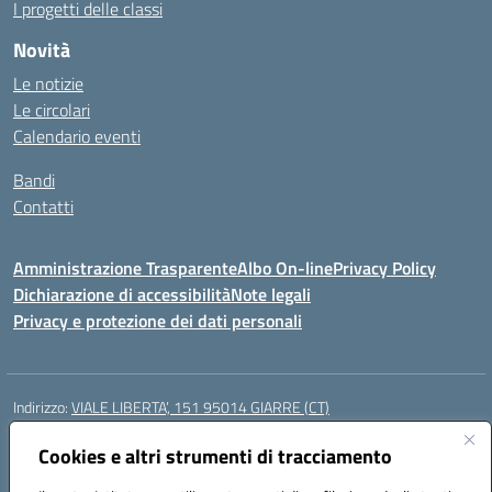
I progetti delle classi
Novità
Le notizie
Le circolari
Calendario eventi
Bandi
Contatti
Amministrazione Trasparente
Albo On-line
Privacy Policy
Dichiarazione di accessibilità
Note legali
Privacy e protezione dei dati personali
Indirizzo:
VIALE LIBERTA’, 151 95014 GIARRE (CT)
Centralino:
0955864506
Email:
ctmm151004@istruzione.it
Posta elettronica certificata (PEC):
Cookies e altri strumenti di tracciamento
ctmm151004@pec.istruzione.it