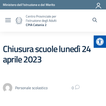
Vai ai contenuti
Vai al menu di navigazione
Vai al footer
Ministero dell'Istruzione e del Merito
Centro Provinciale per
l'istruzione degli Adulti
CPIA Catania 2
Apr
Chiusura scuole lunedì 24
aprile 2023
Personale scolastico
0