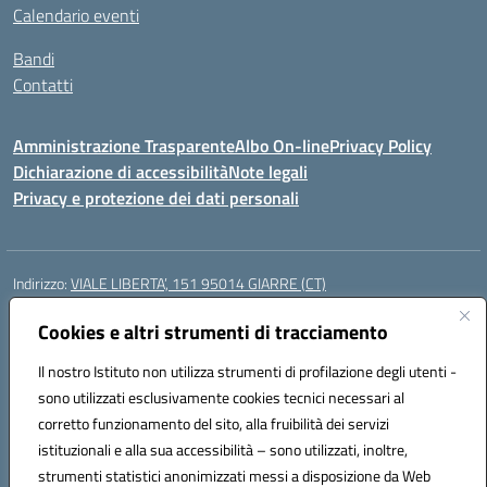
Calendario eventi
Bandi
Contatti
Amministrazione Trasparente
Albo On-line
Privacy Policy
Dichiarazione di accessibilità
Note legali
Privacy e protezione dei dati personali
Indirizzo:
VIALE LIBERTA’, 151 95014 GIARRE (CT)
Centralino:
0955864506
Email:
ctmm151004@istruzione.it
Posta elettronica certificata (PEC):
Cookies e altri strumenti di tracciamento
ctmm151004@pec.istruzione.it
Codice fiscale: 92032760875
Il nostro Istituto non utilizza strumenti di profilazione degli utenti -
Codice meccanografico:
CTMM151004
sono utilizzati esclusivamente cookies tecnici necessari al
Codice Indice delle Pubbliche Amministrazioni (IPA): cpiacd
corretto funzionamento del sito, alla fruibilità dei servizi
Codice unico di fatturazione (CUF): UF783Q
istituzionali e alla sua accessibilità – sono utilizzati, inoltre,
strumenti statistici anonimizzati messi a disposizione da Web