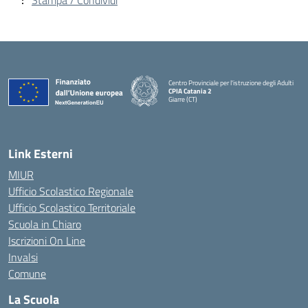
Stampa / Condividi
Centro Provinciale per l'istruzione degli Adulti
CPIA Catania 2
Giarre (CT)
— Visita la pagina iniziale della scuola
Link Esterni
MIUR
Ufficio Scolastico Regionale
Ufficio Scolastico Territoriale
Scuola in Chiaro
Iscrizioni On Line
Invalsi
Comune
La Scuola