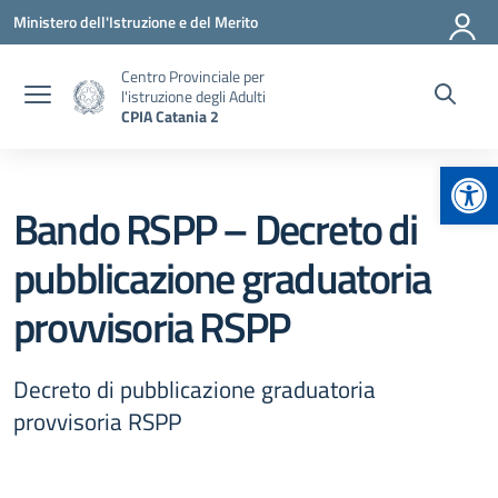
Vai ai contenuti
Vai al menu di navigazione
Vai al footer
Ministero dell'Istruzione e del Merito
Centro Provinciale per
l'istruzione degli Adulti
CPIA Catania 2
Apr
Bando RSPP – Decreto di
pubblicazione graduatoria
provvisoria RSPP
Decreto di pubblicazione graduatoria
provvisoria RSPP