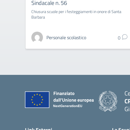
Sindacale n. 56
Chiusura scuole per i festeggiamenti in onore di Santa
Barbara
Personale scolastico
0
Ce
C
Gi
— 
Link Esterni
La Scuo