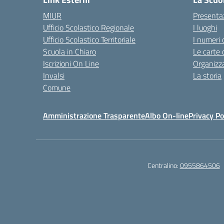
MIUR
Presenta
Ufficio Scolastico Regionale
I luoghi
Ufficio Scolastico Territoriale
I numeri 
Scuola in Chiaro
Le carte 
Iscrizioni On Line
Organizz
Invalsi
La storia
Comune
Amministrazione Trasparente
Albo On-line
Privacy Po
Centralino:
0955864506