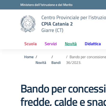
Vai ai contenuti
Vai al menu di navigazione
Vai al footer
Ministero dell'Istruzione e del Merito
Centro Provinciale per l'istruzi
CPIA Catania 2
Giarre (CT)
Scuola
Servizi
Novità
Didattica
Home
Bando per concessione 
Novità
Bandi
36/2023.
Bando per concessio
fredde, calde e sna