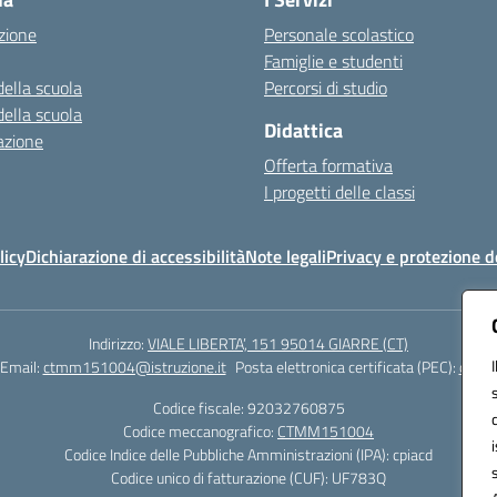
zione
Personale scolastico
Famiglie e studenti
della scuola
Percorsi di studio
della scuola
Didattica
azione
Offerta formativa
I progetti delle classi
licy
Dichiarazione di accessibilità
Note legali
Privacy e protezione d
Indirizzo:
VIALE LIBERTA’, 151 95014 GIARRE (CT)
Email:
ctmm151004@istruzione.it
Posta elettronica certificata (PEC):
ctmm1
Codice fiscale: 92032760875
Codice meccanografico:
CTMM151004
Codice Indice delle Pubbliche Amministrazioni (IPA): cpiacd
Codice unico di fatturazione (CUF): UF783Q