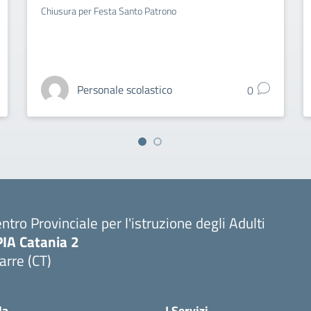
Chiusura per Festa Santo Patrono
Personale scolastico
0
ntro Provinciale per l'istruzione degli Adulti
PIA Catania 2
arre (CT)
Visita la pagina iniziale della scuola
la
I Servizi