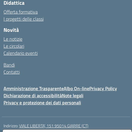
Didattica
Offerta formativa
I progetti delle classi
Novità
Le notizie
Le circolari
Calendario eventi
Bandi
Contatti
Amministrazione Trasparente
Albo On-line
Privacy Policy
Dichiarazione di accessibilità
Note legali
Privacy e protezione dei dati personali
Indirizzo:
VIALE LIBERTA’, 151 95014 GIARRE (CT)
Centralino:
0955864506
Email:
ctmm151004@istruzione.it