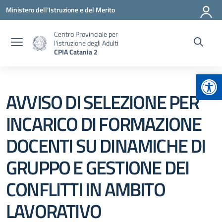
Vai ai contenuti
Vai al menu di navigazione
Vai al footer
Ministero dell'Istruzione e del Merito
Centro Provinciale per
l'istruzione degli Adulti
CPIA Catania 2
Apr
AVVISO DI SELEZIONE PER
INCARICO DI FORMAZIONE
DOCENTI SU DINAMICHE DI
GRUPPO E GESTIONE DEI
CONFLITTI IN AMBITO
LAVORATIVO