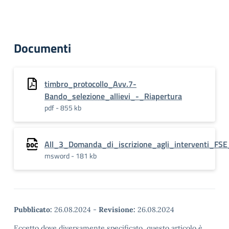
Documenti
timbro_protocollo_Avv.7-
Bando_selezione_allievi_-_Riapertura
pdf - 855 kb
All_3_Domanda_di_iscrizione_agli_interventi_F
msword - 181 kb
Pubblicato:
26.08.2024
-
Revisione:
26.08.2024
Eccetto dove diversamente specificato, questo articolo è