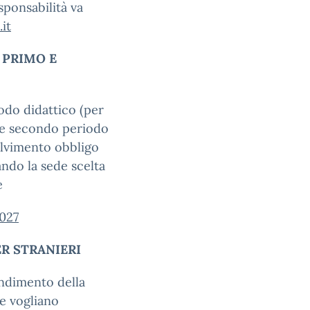
sponsabilità va
it
 PRIMO E
riodo didattico (per
 e secondo periodo
olvimento obbligo
ando la sede scelta
e
2027
ER STRANIERI
endimento della
he vogliano