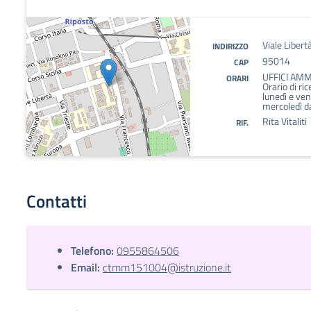
Viale Libert
INDIRIZZO
95014
CAP
UFFICI AMM
ORARI
Orario di ri
lunedì e ven
mercoledì da
Rita Vitaliti
RIF.
Contatti
Telefono:
0955864506
Email:
ctmm151004@istruzione.it