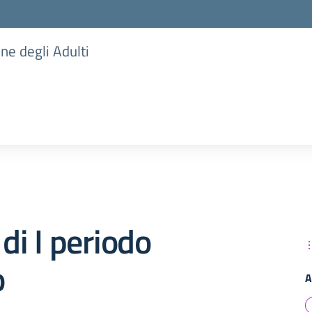
one degli Adulti
 di I periodo
o
A