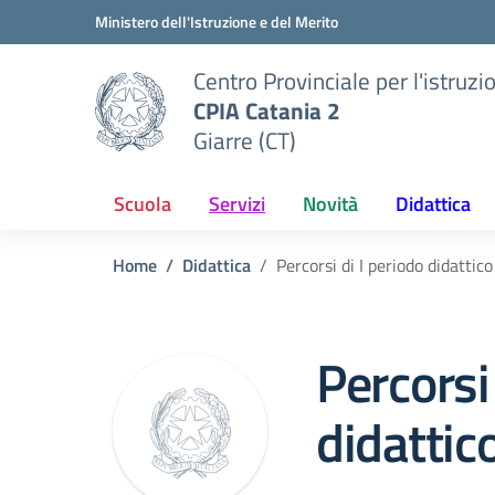
Vai ai contenuti
Vai al menu di navigazione
Vai al footer
Ministero dell'Istruzione e del Merito
Centro Provinciale per l'istruzi
CPIA Catania 2
Giarre (CT)
Scuola
Servizi
Novità
Didattica
Home
Didattica
Percorsi di I periodo didattico
Percorsi
didattic